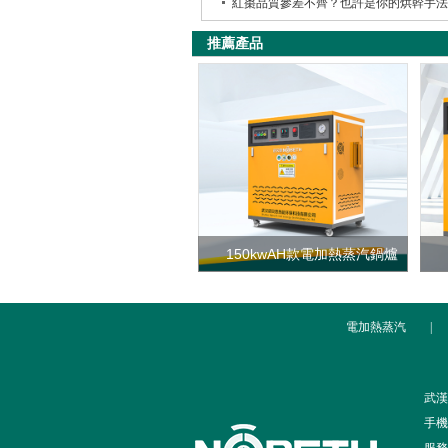
紅棗品質參差不齊？也許是你的烘幹手法
推薦產品
150kwAH款電加熱蒸汽鍋爐
電加熱蒸汽
|
武漢
手機：