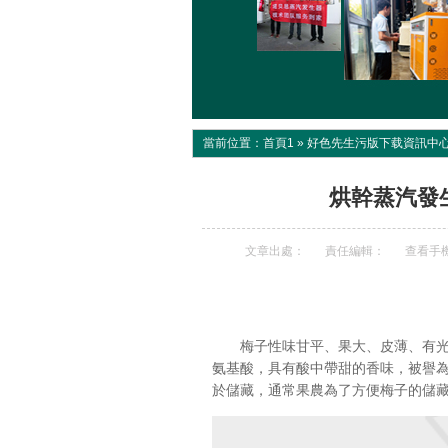
當前位置：
首頁1
»
好色先生污版下载資訊中
烘幹蒸汽發
文章出處：
責任編輯：
查看手
梅子性味甘平、果大、皮薄、有光澤
氨基酸，具有酸中帶甜的香味，被譽為
於儲藏，通常果農為了方便梅子的儲