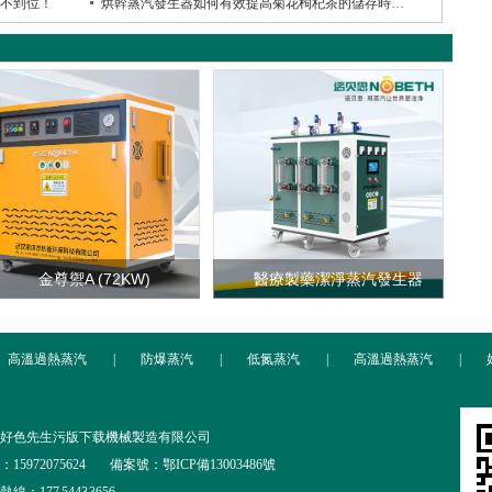
不到位！
烘幹蒸汽發生器如何有效提高菊花枸杞茶的儲存時間？
金尊禦A (72KW)
醫療製藥潔淨蒸汽發生器
高溫過熱蒸汽
|
防爆蒸汽
|
低氮蒸汽
|
高溫過熱蒸汽
|
好色先生污版下载機械製造有限公司
15972075624
備案號：鄂ICP備13003486號