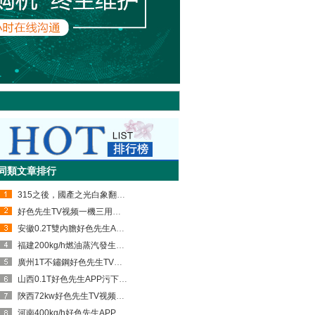
同類文章排行
315之後，國產之光白象翻紅，它究竟是如何做到的呢？
好色先生TV视频一機三用：用於冰淇淋生產，滅菌升溫增壓同步完成！
安徽0.2T雙內膽好色先生APP污下载發貨了，自帶節能裝置，配備了軟水處理器
福建200kg/h燃油蒸汽發生器已經裝車發貨了
廣州1T不鏽鋼好色先生TV视频調試完成，現已安排裝車發貨
山西0.1T好色先生APP污下载發貨了，和軟水處理器一起裝車，場麵壯觀
陝西72kw好色先生TV视频裝車啦，與分氣缸一起發貨，專車轉送
河南400kg/h好色先生APP污下载發貨了，無需報檢，節能又環保