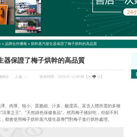
心
»
品牌合作播報
»
烘幹蒸汽發生器保證了梅子烘幹的高品質
生器保證了梅子烘幹的高品質
機網址
人氣：
-
發表時間：2018-07-12 09:08【
大
中
小
】
、肉厚、核小、質脆細、汁多、酸度高、富含人體所需的多種
"涼果之王"、"天然綠色保健食品"。然而梅子雖好吃，但卻不利
藏，都會使用梅子烘幹蒸汽發生器專門對梅子進行烘幹處理。