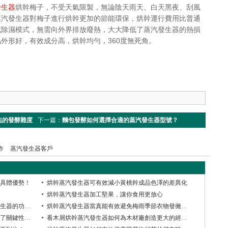
發生器
烘幹梅子，不受天氣限製，無論陰天雨天、白天黑夜、刮風
蒸汽發生器對梅子進行烘幹更加的節能環保，烘幹運行費用比普通
式除濕模式，無需向外界排放廢熱，大大降低了蒸汽發生器的熱損
外形好，有效成分高，烘幹均勻，360度無死角。
包的發酵難度
下一篇：
麵包發酵如何選擇合適的蒸汽發生器型號？
作
蒸汽發生器客戶
具體優勢！
烘幹蒸汽發生器可有效減小黃桃幹成品色澤的差異化
烘幹蒸汽發生器加工堅果，讓你食用更放心
木質顆粒燃料生產加工為了離不開蒸汽發生器的功勞？
烘幹蒸汽發生器當真能有效避免梅雨季節衣物發黴現象？
烘幹蒸汽發生器在茉莉花茶加工環節起到了關鍵性作用
看木屑烘幹蒸汽發生器如何為木材廠創造更大的經濟效益！