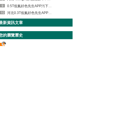
0.5T低氮好色先生APP污下载出貨啦！目的地——江蘇
河北0.3T低氮好色先生APP污下载發貨啦
最新資訊文章
您的瀏覽曆史